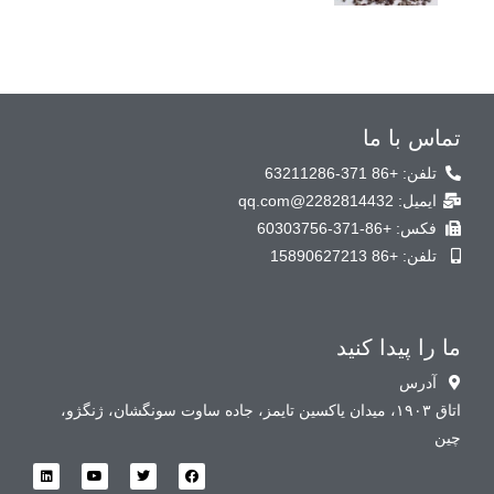
تماس با ما
تلفن: +86 371-63211286
ایمیل: 2282814432@qq.com
فکس: +86-371-60303756
تلفن: +86 15890627213
ما را پیدا کنید
آدرس
اتاق ۱۹۰۳، میدان یاکسین تایمز، جاده ساوت سونگشان، ژنگژو،
چین